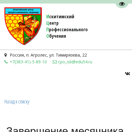
Пере
И
скитимский
Ц
ентр
П
рофессионального
О
бучения 
Россия
,
п. Агролес
,
ул. Тимирязева, 22
+7(383-41)-5-89-10
cpo_isk@edu54.ru
Назад к списку
Завершение месячника