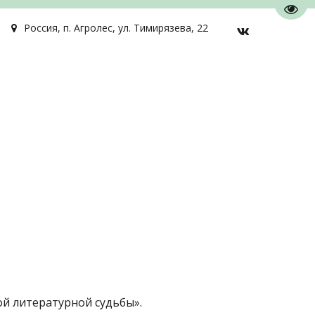
Пере
Россия
,
п. Агролес
,
ул. Тимирязева, 22
ой литературной судьбы».