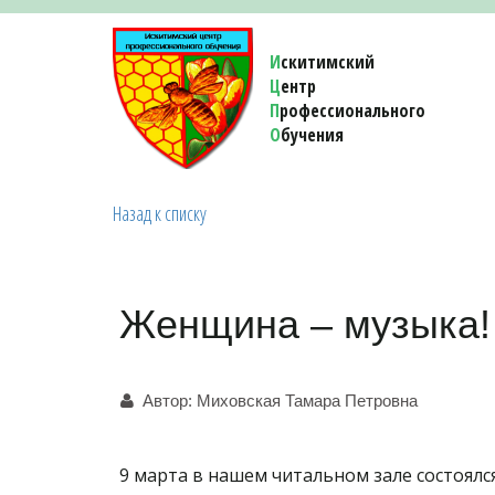
И
скитимский
Ц
ентр
П
рофессионального
О
бучения 
Назад к списку
Женщина – музыка!
Автор:
Миховская Тамара Петровна
9 марта в нашем читальном зале состоял