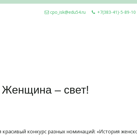
cpo_isk@edu54.ru
+7(383-41)-5-89-10
 Женщина – свет!
ся красивый конкурс разных номинаций: «История женск