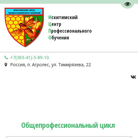
Пере
И
скитимский
Ц
ентр
П
рофессионального
О
бучения 
+7(383-41)-5-89-10
Россия
,
п. Агролес
,
ул. Тимирязева, 22
Общепрофессиональный цикл 