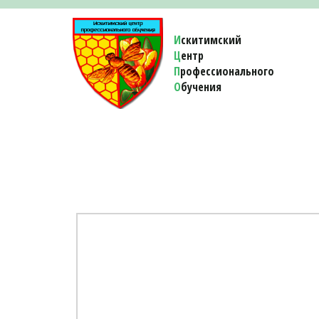
И
скитимский
Ц
ентр
П
рофессионального
О
бучения 