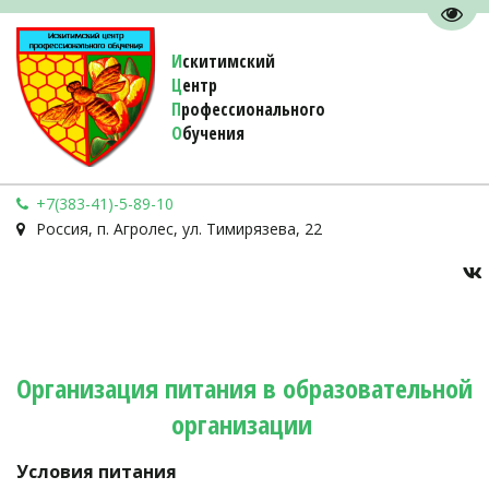
Пере
И
скитимский
Ц
ентр
П
рофессионального
О
бучения 
+7(383-41)-5-89-10
Россия
,
п. Агролес
,
ул. Тимирязева, 22
Организация питания в образовательной 
организации 
Условия питания