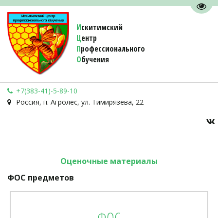
Пере
И
скитимский
Ц
ентр
П
рофессионального
О
бучения 
+7(383-41)-5-89-10
Россия
,
п. Агролес
,
ул. Тимирязева, 22
Оценочные материалы
ФОС предметов
ФОС