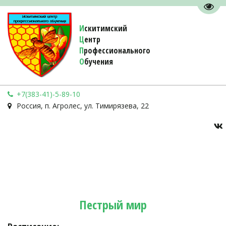
Пере
И
скитимский
Ц
ентр
П
рофессионального
О
бучения 
+7(383-41)-5-89-10
Россия
,
п. Агролес
,
ул. Тимирязева, 22
Пестрый мир