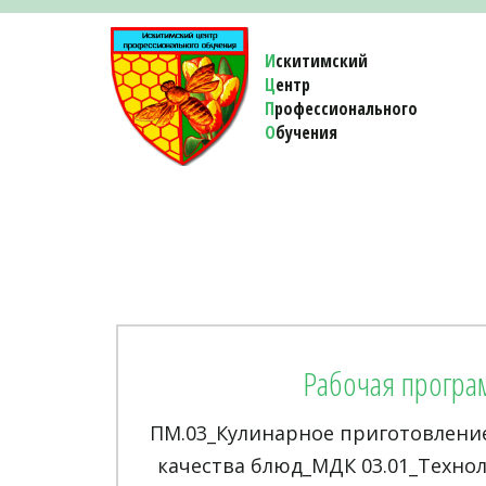
И
скитимский
Ц
ентр
П
рофессионального
О
бучения 
Рабочая програ
ПМ.03_Кулинарное приготовлени
качества блюд_МДК 03.01_Техно