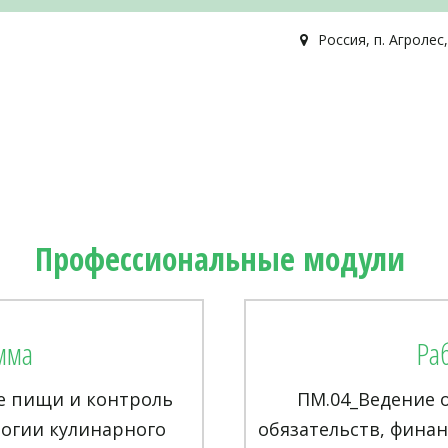
Россия
,
п. Агролес
Профессиональные модули 
мма
Ра
е пищи и контроль
ПМ.04_Ведение 
логии кулинарного
обязательств, фина