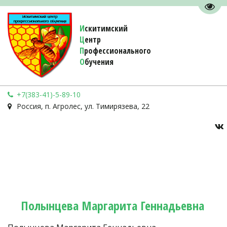
Пере
И
скитимский
Ц
ентр
П
рофессионального
О
бучения 
+7(383-41)-5-89-10
Россия
,
п. Агролес
,
ул. Тимирязева, 22
Полынцева Маргарита Геннадьевна