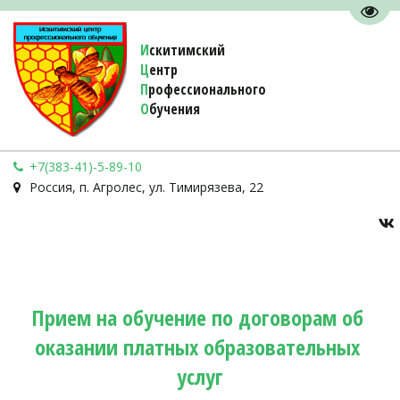
Пере
И
скитимский
Ц
ентр
П
рофессионального
О
бучения 
+7(383-41)-5-89-10
Россия
,
п. Агролес
,
ул. Тимирязева, 22
Прием на обучение по договорам об 
оказании платных образовательных 
услуг