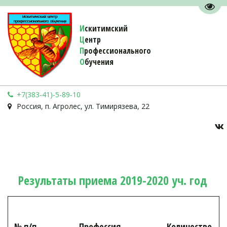
Пере
И
скитимский
Ц
ентр
П
рофессионального
О
бучения 
+7(383-41)-5-89-10
Россия
,
п. Агролес
,
ул. Тимирязева, 22
Результаты приема 2019-2020 уч. год
№ п/п
Профессия
Количество