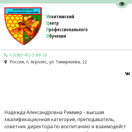
Пере
И
скитимский
Ц
ентр
П
рофессионального
О
бучения 
+7(383-41)-5-89-10
Россия
,
п. Агролес
,
ул. Тимирязева, 22
Надежда Александровна Риммер - высшая 
квалификационная категория, преподаватель, 
советник директора по воспитанию и взаимодейст 