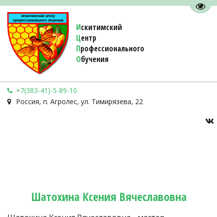
Пере
И
скитимский
Ц
ентр
П
рофессионального
О
бучения 
+7(383-41)-5-89-10
Россия
,
п. Агролес
,
ул. Тимирязева, 22
Шатохина Ксения Вячеславовна