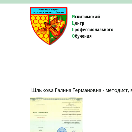
И
скитимский
Ц
ентр
П
рофессионального
О
бучения 
 Шлыкова Галина Германовна - методист,