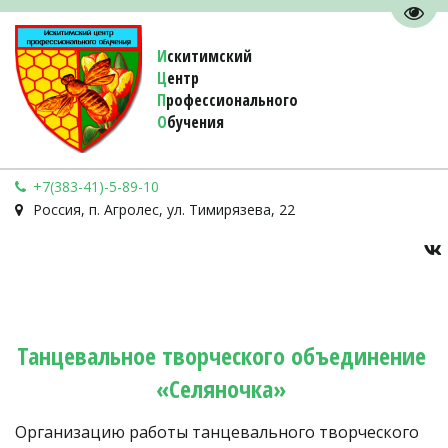
Пере
И
скитимский
Ц
ентр
П
рофессионального
О
бучения 
+7(383-41)-5-89-10
Россия
,
п. Агролес
,
ул. Тимирязева, 22
Танцевальное творческого объединение 
«Селяночка» 
Организацию работы танцевального творческого 