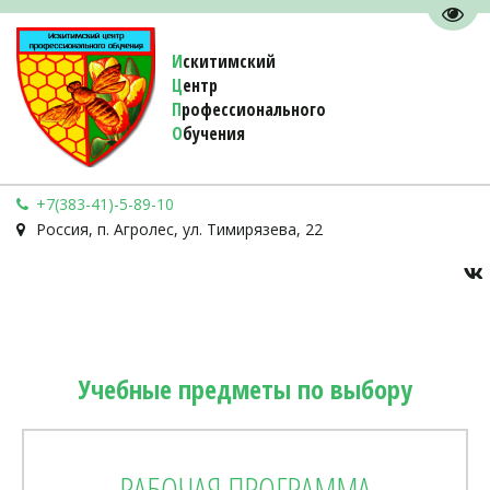
Пере
И
скитимский
Ц
ентр
П
рофессионального
О
бучения 
+7(383-41)-5-89-10
Россия
,
п. Агролес
,
ул. Тимирязева, 22
Учебные предметы по выбору
РАБОЧАЯ ПРОГРАММА