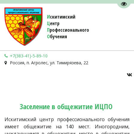
Пере
И
скитимский
Ц
ентр
П
рофессионального
О
бучения 
+7(383-41)-5-89-10
Россия
,
п. Агролес
,
ул. Тимирязева, 22
Заселение в общежитие ИЦПО 
Искитимский центр профессионального обучения
имеет общежитие на 140 мест. Иногородним,
нуждающимся в общежитии, место в общежитии