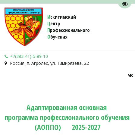
Пере
И
скитимский
Ц
ентр
П
рофессионального
О
бучения 
+7(383-41)-5-89-10
Россия
,
п. Агролес
,
ул. Тимирязева, 22
Адаптированная основная 
программа профессионального обучения 
(АОППО)      2025-2027