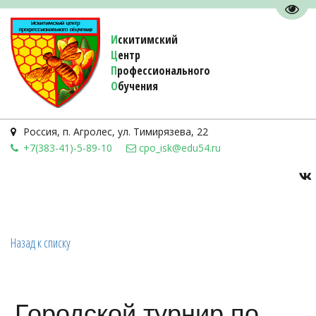
Пере
И
скитимский
Ц
ентр
П
рофессионального
О
бучения 
Россия
,
п. Агролес
,
ул. Тимирязева, 22
+7(383-41)-5-89-10
cpo_isk@edu54.ru
Назад к списку
Городской турнир по