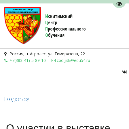
Пере
И
скитимский
Ц
ентр
П
рофессионального
О
бучения 
Россия
,
п. Агролес
,
ул. Тимирязева, 22
+7(383-41)-5-89-10
cpo_isk@edu54.ru
Назад к списку
О участии в выставке