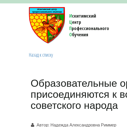
И
скитимский
Ц
ентр
П
рофессионального
О
бучения 
Назад к списку
Образовательные о
присоединяются к в
советского народа
Автор:
Надежда Александровна Риммер