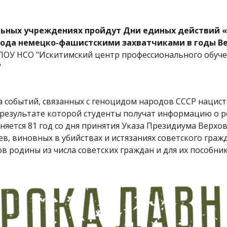
тельных учреждениях пройдут Дни единых действий 
рода немецко-фашистскими захватчиками в годы В
ОУ НСО "Искитимский центр профессионального обуче
"
 событий, связанных с геноцидом народов СССР нацист
в результате которой студенты получат информацию о 
лняется 81 год со дня принятия Указа Президиума Верхо
в, виновных в убийствах и истязаниях советского граж
 родины из числа советских граждан и для их пособник