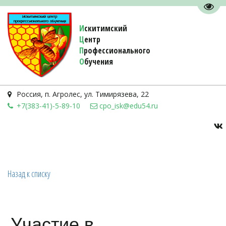
Пере
И
скитимский
Ц
ентр
П
рофессионального
О
бучения 
Россия
,
п. Агролес
,
ул. Тимирязева, 22
+7(383-41)-5-89-10
cpo_isk@edu54.ru
Назад к списку
Участие в