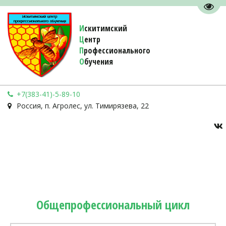
Пере
И
скитимский
Ц
ентр
П
рофессионального
О
бучения 
+7(383-41)-5-89-10
Россия
,
п. Агролес
,
ул. Тимирязева, 22
Общепрофессиональный цикл