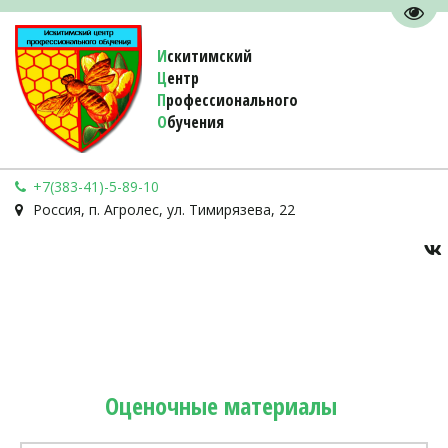
Пере
И
скитимский
Ц
ентр
П
рофессионального
О
бучения 
+7(383-41)-5-89-10
Россия
,
п. Агролес
,
ул. Тимирязева, 22
Оценочные материалы 