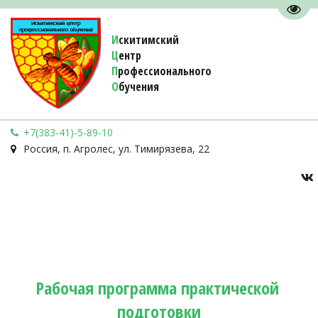
Пере
И
скитимский
Ц
ентр
П
рофессионального
О
бучения 
+7(383-41)-5-89-10
Россия
,
п. Агролес
,
ул. Тимирязева, 22
Рабочая программа практической 
подготовки