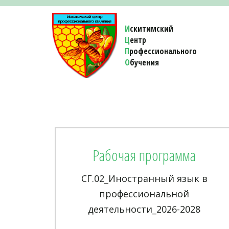
И
скитимский
Ц
ентр
П
рофессионального
О
бучения 
Рабочая программа
СГ.02_Иностранный язык в
профессиональной
деятельности_2026-2028