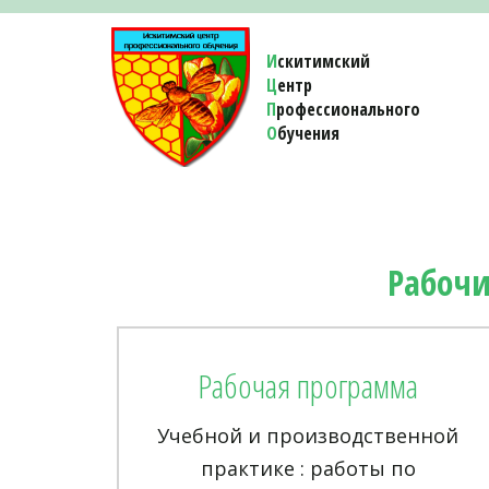
И
скитимский
Ц
ентр
П
рофессионального
О
бучения 
Рабочи
Рабочая программа
Учебной и производственной
практике : работы по