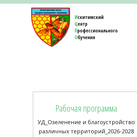
И
скитимский
Ц
ентр
П
рофессионального
О
бучения 
Рабочая программа
УД_Озеленение и благоустройство
различных территорий_2026-2028