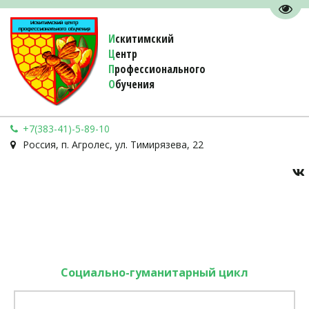
Пере
И
скитимский
Ц
ентр
П
рофессионального
О
бучения 
+7(383-41)-5-89-10
Россия
,
п. Агролес
,
ул. Тимирязева, 22
Социально-гуманитарный цикл