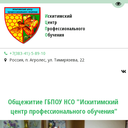
Пере
И
скитимский
Ц
ентр
П
рофессионального
О
бучения 
+7(383-41)-5-89-10
Россия
,
п. Агролес
,
ул. Тимирязева, 22
Общежитие ГБПОУ НСО "Искитимский 
центр профессионального обучения"