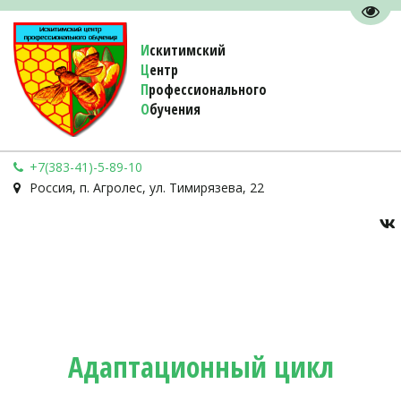
Пере
И
скитимский
Ц
ентр
П
рофессионального
О
бучения 
+7(383-41)-5-89-10
Россия
,
п. Агролес
,
ул. Тимирязева, 22
Адаптационный цикл